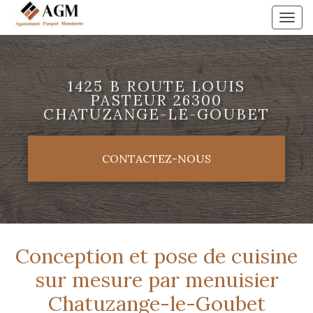
Aller
Togg
au
navi
contenu
principal
1425 B ROUTE LOUIS
PASTEUR 26300
CHATUZANGE-LE-GOUBET
CONTACTEZ-
NOUS
Conception et pose de cuisine
sur mesure par menuisier
Chatuzange-le-Goubet