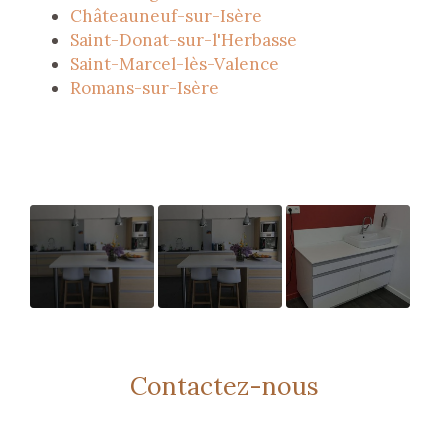
Châteauneuf-sur-Isère
Saint-Donat-sur-l'Herbasse
Saint-Marcel-lès-Valence
Romans-sur-Isère
Ouverture
Cuisine
Meuble salle
nouveau
bambou
de bain avec
support de
vasque
Contactez-nous
communication
web