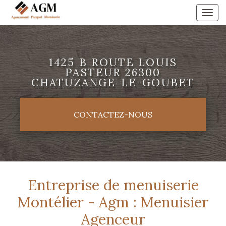
Aller
Togg
au
navi
contenu
principal
1425 B ROUTE LOUIS
PASTEUR 26300
CHATUZANGE-LE-GOUBET
CONTACTEZ-
NOUS
Entreprise de menuiserie
Montélier - Agm : Menuisier
Agenceur